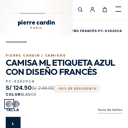
pierre cardin
Cargando Pierre Cardin
PARIS
pierre cardin
INICIO
/
TIENDA
/
PARIS
CAMISA ML ETIQUETA AZUL CON DISEÑO FRANCÉS PC-63620CA
PIERRE CARDIN /
CAMISAS
CAMISA ML ETIQUETA AZUL
CON DISEÑO FRANCÉS
PC-63620CA
S/ 124.50
S/ 249.00
-
50
% DE DESCUENTO
COLOR
BLANCO
TALLA
Guía de tallas
L