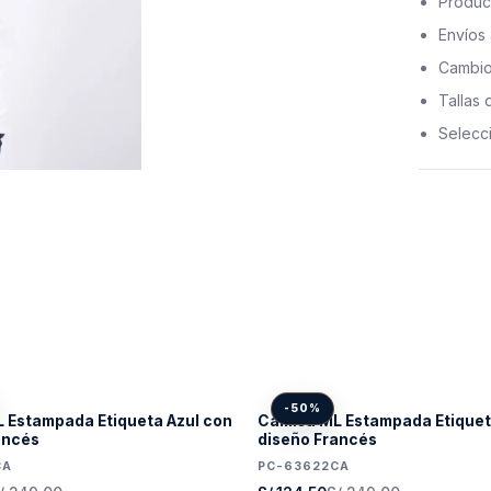
Produc
Envíos 
Cambios
Tallas 
Selecc
-50%
 Estampada Etiqueta Azul con
Camisa ML Estampada Etiquet
ancés
diseño Francés
CA
PC-63622CA