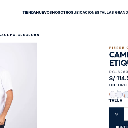
TIENDA
NUEVOS
NOSOTROS
UBICACIONES
TALLAS GRAND
AZUL PC-62632CAA
PIERRE 
CAMI
ETIQ
PC-626
S/ 114
COLOR
B
TALLA
S
AGREG