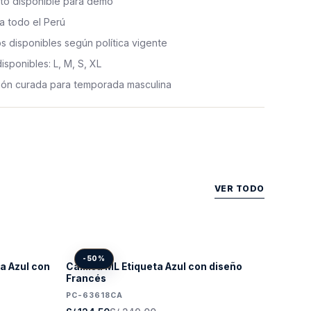
to disponible para demo
a todo el Perú
 disponibles según política vigente
disponibles: L, M, S, XL
ión curada para temporada masculina
VER TODO
-50%
a Azul con
Camisa ML Etiqueta Azul con diseño
Francés
PC-63618CA