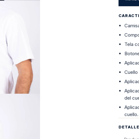
CARACT
Camisa
Compo
Tela c
Botone
Aplica
Cuello
Aplicac
Aplicac
del cu
Aplica
cuello.
DETALL