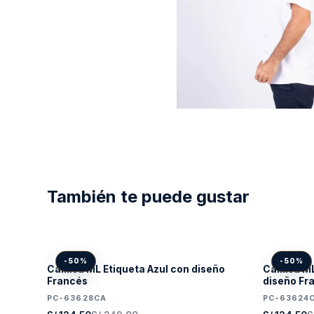
También te puede gustar
-50%
-50%
Camisa ML Etiqueta Azul con diseño
Camisa ML
Francés
diseño Fr
PC-63628CA
PC-63624