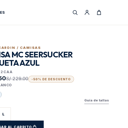
ES
CARDIN /
CAMISAS
SA MC SEERSUCKER
UETA AZUL
32CAA
.50
S/ 229.00
-
50
% DE DESCUENTO
LANCO
Guía de tallas
L
AR AL CARRITO