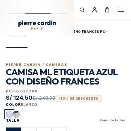
pierre cardin
Cargando Pierre Cardin
PARIS
pierre cardin
INICIO
/
TIENDA
/
PARIS
CAMISA ML ETIQUETA AZUL CON DISEÑO FRANCES PC-
62612CAA
PIERRE CARDIN /
CAMISAS
CAMISA ML ETIQUETA AZUL
CON DISEÑO FRANCES
PC-62612CAA
S/ 124.50
S/ 249.00
-
50
% DE DESCUENTO
COLOR
BLANCO
TALLA
Guía de tallas