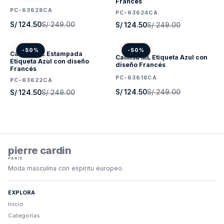
Francés
PC-63628CA
PC-63624CA
S/ 124.50
S/ 249.00
S/ 124.50
S/ 249.00
-50%
-50%
Camisa ML Estampada
Camisa ML Etiqueta Azul con
Etiqueta Azul con diseño
diseño Francés
Francés
PC-63618CA
PC-63622CA
S/ 124.50
S/ 249.00
S/ 124.50
S/ 249.00
pierre cardin
PARIS
Moda masculina con espíritu europeo.
EXPLORA
Inicio
Categorías