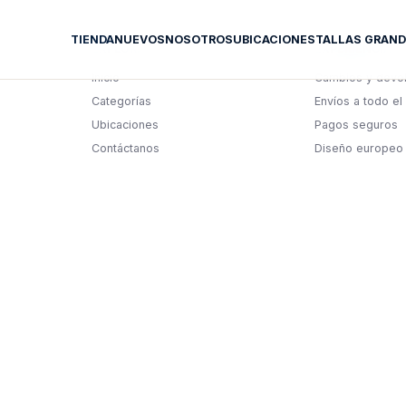
TIENDA
NUEVOS
NOSOTROS
UBICACIONES
TALLAS GRAND
EXPLORA
EXPERIENCIA
Inicio
Cambios y devo
Categorías
Envíos a todo el
Ubicaciones
Pagos seguros
Contáctanos
Diseño europeo