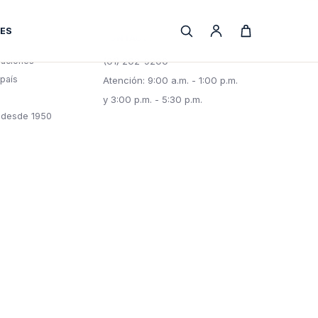
ES
CONTACTO
luciones
(01) 202-9200
 país
Atención: 9:00 a.m. - 1:00 p.m.
y 3:00 p.m. - 5:30 p.m.
 desde 1950