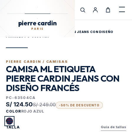
pierre cardin
Cargando Pierre Cardin
PARIS
pierre cardin
INICIO
/
TIENDA
/
PARIS
CAMISA ML ETIQUETA PIERRE CARDIN JEANS CON DISEÑO
FRANCÉS PC-63504CA
PIERRE CARDIN /
CAMISAS
CAMISA ML ETIQUETA
PIERRE CARDIN JEANS CON
DISEÑO FRANCÉS
PC-63504CA
S/ 124.50
S/ 249.00
-
50
% DE DESCUENTO
COLOR
ROJO AZUL
TALLA
Guía de tallas