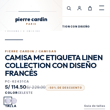
pierre cardin
Cargando Pierre Cardin
PARIS
pierre cardin
INICIO
/
TIENDA
/
PARIS
CAMISA MC ETIQUETA LINEN COLLECTION CON DISEÑO
FRANCÉS PC-62431CA
PIERRE CARDIN /
CAMISAS
CAMISA MC ETIQUETA LINEN
COLLECTION CON DISEÑO
FRANCÉS
PC-62431CA
S/ 114.50
S/ 229.00
-
50
% DE DESCUENTO
COLOR
CELESTE
TALLA
Guía de tallas