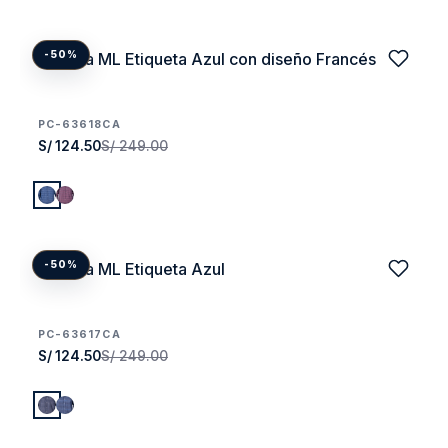
Camisa ML Etiqueta Azul con diseño Francés
-50%
PC-63618CA
S/ 124.50
S/ 249.00
Camisa ML Etiqueta Azul
-50%
PC-63617CA
S/ 124.50
S/ 249.00