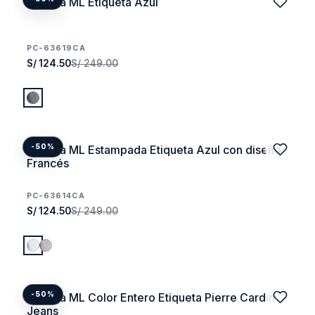
Camisa ML Etiqueta Azul
PC-63619CA
S/ 124.50
S/ 249.00
Camisa ML Estampada Etiqueta Azul con diseño
-50%
Francés
PC-63614CA
S/ 124.50
S/ 249.00
Camisa ML Color Entero Etiqueta Pierre Cardin
-50%
Jeans