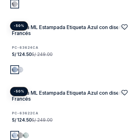
Camisa ML Estampada Etiqueta Azul con diseño
-50%
Francés
PC-63624CA
S/ 124.50
S/ 249.00
Camisa ML Estampada Etiqueta Azul con diseño
-50%
Francés
PC-63622CA
S/ 124.50
S/ 249.00