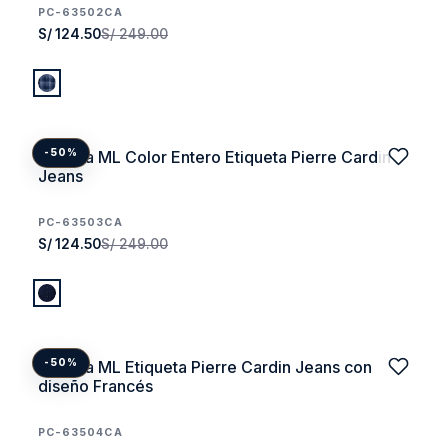
PC-63502CA
S/ 124.50
S/ 249.00
Camisa ML Color Entero Etiqueta Pierre Cardin
-50%
Jeans
PC-63503CA
S/ 124.50
S/ 249.00
Camisa ML Etiqueta Pierre Cardin Jeans con
-50%
diseño Francés
PC-63504CA