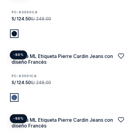
PC-63500CA
S/ 124.50
S/ 249.00
Camisa ML Etiqueta Pierre Cardin Jeans con
-50%
diseño Francés
PC-63501CA
S/ 124.50
S/ 249.00
Camisa ML Etiqueta Pierre Cardin Jeans con
-50%
diseño Francés