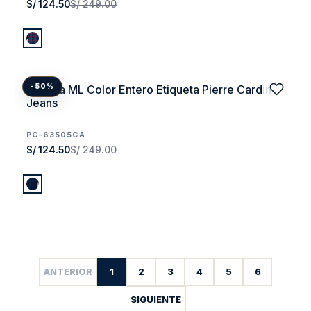
S/ 124.50
S/ 249.00
Camisa ML Color Entero Etiqueta Pierre Cardin
-50%
Jeans
PC-63505CA
S/ 124.50
S/ 249.00
ANTERIOR
1
2
3
4
5
6
SIGUIENTE