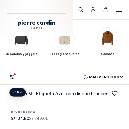
pierre cardin
Cargando Pierre Cardin
PARIS
pierre cardin
PARIS
Sudaderas y joggers
Sacos y chaquetas
Casacas
TIENDA
Camisa ML Etiqueta Azul con diseño Francés
-50%
PC-63628CA
S/ 124.50
S/ 249.00