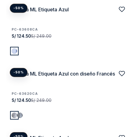
Camisa ML Etiqueta Azul
-50%
PC-63608CA
S/ 124.50
S/ 249.00
Camisa ML Etiqueta Azul con diseño Francés
-50%
PC-63620CA
S/ 124.50
S/ 249.00
-50%