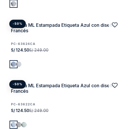
Camisa ML Estampada Etiqueta Azul con diseño
-50%
Francés
PC-63624CA
S/ 124.50
S/ 249.00
Camisa ML Estampada Etiqueta Azul con diseño
-50%
Francés
PC-63622CA
S/ 124.50
S/ 249.00