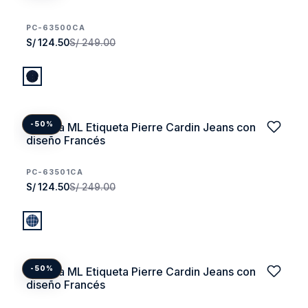
PC-63500CA
S/ 124.50
S/ 249.00
Camisa ML Etiqueta Pierre Cardin Jeans con
-50%
diseño Francés
PC-63501CA
S/ 124.50
S/ 249.00
Camisa ML Etiqueta Pierre Cardin Jeans con
-50%
diseño Francés