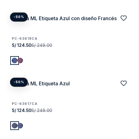
Camisa ML Etiqueta Azul con diseño Francés
-50%
PC-63618CA
S/ 124.50
S/ 249.00
Camisa ML Etiqueta Azul
-50%
PC-63617CA
S/ 124.50
S/ 249.00