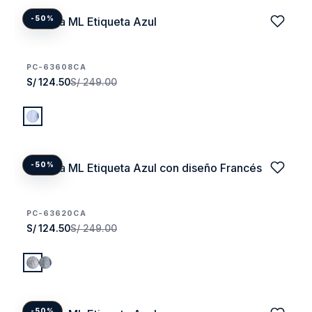
Camisa ML Etiqueta Azul
-50%
PC-63608CA
S/ 124.50
S/ 249.00
Camisa ML Etiqueta Azul con diseño Francés
-50%
PC-63620CA
S/ 124.50
S/ 249.00
-50%