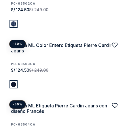
PC-63502CA
S/ 124.50
S/ 249.00
Camisa ML Color Entero Etiqueta Pierre Cardin
-50%
Jeans
PC-63503CA
S/ 124.50
S/ 249.00
Camisa ML Etiqueta Pierre Cardin Jeans con
-50%
diseño Francés
PC-63504CA