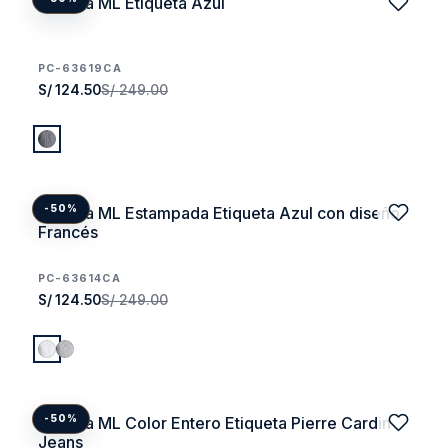
Camisa ML Etiqueta Azul
PC-63619CA
S/ 124.50
S/ 249.00
Camisa ML Estampada Etiqueta Azul con diseño
-50%
Francés
PC-63614CA
S/ 124.50
S/ 249.00
Camisa ML Color Entero Etiqueta Pierre Cardin
-50%
Jeans