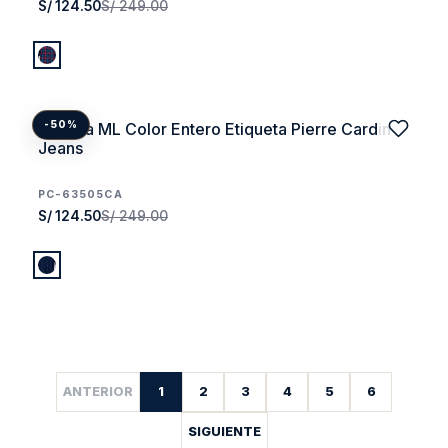
S/ 124.50
S/ 249.00
Camisa ML Color Entero Etiqueta Pierre Cardin
-50%
Jeans
PC-63505CA
S/ 124.50
S/ 249.00
ANTERIOR
1
2
3
4
5
6
SIGUIENTE