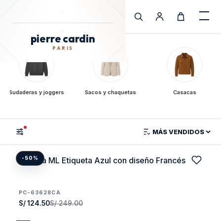
pierre cardin
Cargando Pierre Cardin
PARIS
pierre cardin
PARIS
Sudaderas y joggers
Sacos y chaquetas
Casacas
TIENDA
Camisa ML Etiqueta Azul con diseño Francés
-50%
PC-63628CA
S/ 124.50
S/ 249.00